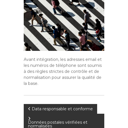
Avant intégration, les adresses email et
les numéros de téléphone sont soumis
à des règles strictes de contrôle et de
normalisation pour assurer la qualité de
la base.
N
Data responsable et conforme
a
Données postales vérifiées et
normalisées