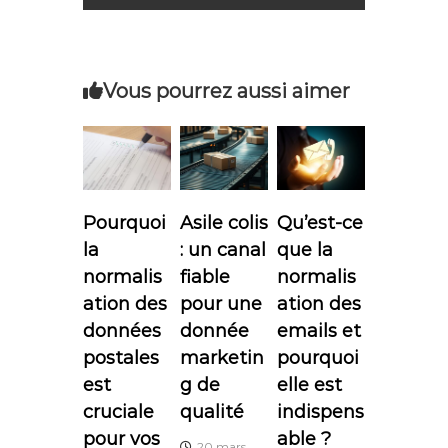
v
i
Vous pourrez aussi aimer
g
a
t
Pourquoi
Asile colis
Qu’est-ce
i
la
: un canal
que la
normalis
fiable
normalis
o
ation des
pour une
ation des
données
donnée
emails et
n
postales
marketin
pourquoi
d
est
g de
elle est
cruciale
qualité
indispens
e
pour vos
able ?
20 mars