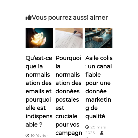
v
i
Vous pourrez aussi aimer
g
a
t
Qu’est-ce
Pourquoi
Asile colis
que la
la
: un canal
i
normalis
normalis
fiable
o
ation des
ation des
pour une
emails et
données
donnée
n
pourquoi
postales
marketin
elle est
est
g de
d
indispens
cruciale
qualité
e
able ?
pour vos
20 mars
campagn
2026
10 février