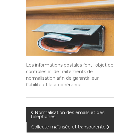
Les informations postales font l’objet de
contrôles et de traitements de
normalisation afin de garantir leur
fiabilité et leur cohérence.
N
Normalisation des emails et des
téléphones
a
Collecte maîtrisée et transparente