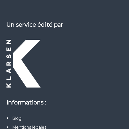
a
r
Un service édité par
t
i
c
l
e
Informations :
Blog
Mentions légales