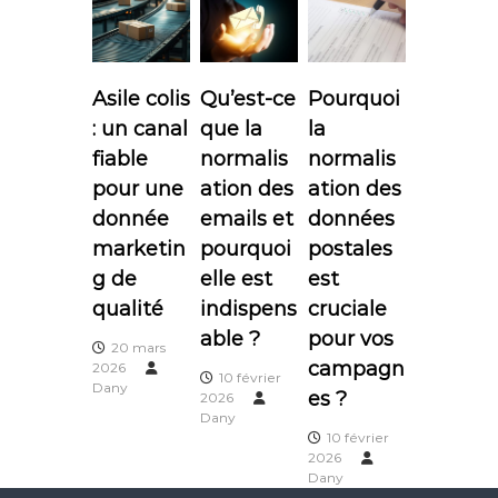
g
a
Asile colis
Qu’est-ce
Pourquoi
t
: un canal
que la
la
fiable
normalis
normalis
i
pour une
ation des
ation des
o
donnée
emails et
données
marketin
pourquoi
postales
n
g de
elle est
est
qualité
indispens
cruciale
d
able ?
pour vos
20 mars
e
campagn
2026
10 février
Dany
es ?
2026
l
Dany
10 février
’
2026
Dany