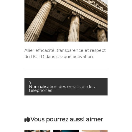
Allier efficacité, transparence et respect
du RGPD dans chaque activation.
N
Normalisation des emails et des
téléphones
a
v
Vous pourrez aussi aimer
i