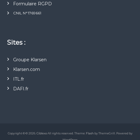
Formulaire RGPD
CNIL N°1769661
Sites :
Groupe Klarsen
Klarsen.com
ITL.fr
DAFI.fr
Copyright © © 2026.
Ciblexo
All rights reserved. Theme:
Flash
by ThemeGrill. Powered by
WordPress