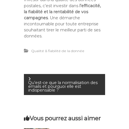
postales, c’est investir dans
l’efficacité,
la fiabilité et la rentabilité de vos
campagnes
. Une démarche
incontournable pour toute entreprise
souhaitant tirer le meilleur parti de ses
données.
Qualité & fiabilité de la donnée
N
Qu’est-ce que la normalisation des
emails et pourquoi elle est
indispensable ?
a
v
i
Vous pourrez aussi aimer