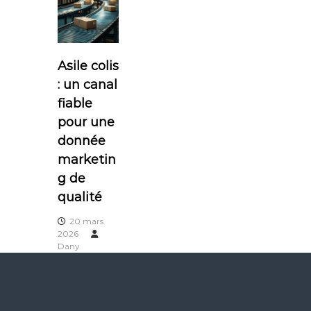
g
a
t
Asile colis
: un canal
i
fiable
pour une
o
donnée
n
marketin
g de
d
qualité
e
20 mars
2026
Dany
l
’