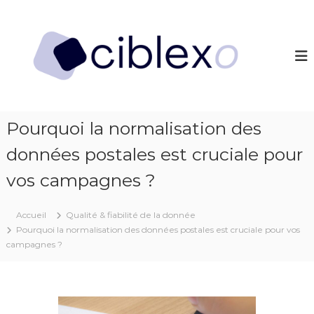
A
l
C
L
e
l
i
s
e
b
m
r
l
e
a
i
e
u
l
x
c
l
o
e
o
Pourquoi la normalisation des
u
n
r
données postales est cruciale pour
t
s
e
b
vos campagnes ?
n
o
u
n
s
Accueil
Qualité & fiabilité de la donnée
p
Pourquoi la normalisation des données postales est cruciale pour vos
l
campagnes ?
a
n
s