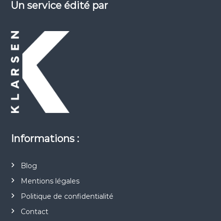
a
Un service édité par
r
t
i
c
l
e
Informations :
Blog
Mentions légales
Politique de confidentialité
Contact