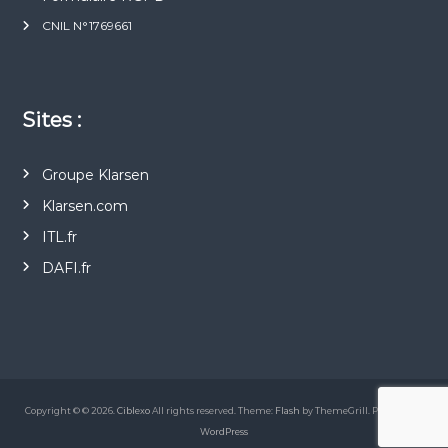
CNIL N°1769661
Sites :
Groupe Klarsen
Klarsen.com
ITL.fr
DAFI.fr
Copyright © © 2026.
Ciblexo
All rights reserved. Theme:
Flash
by ThemeGrill. Powered by
WordPress